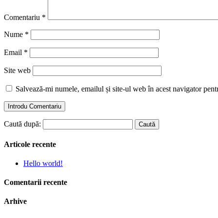
Comentariu
*
Nume
*
Email
*
Site web
Salvează-mi numele, emailul și site-ul web în acest navigator pent
Caută după:
Articole recente
Hello world!
Comentarii recente
Arhive