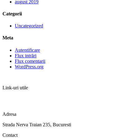
august 2019
Categorii
Uncategorized
Meta
Autentificare
Flux intrări
Flux comentarii
WordPress.org
Link-uri utile
TERMENI SI CONDITII
ANPC
Adresa
Strada Nerva Traian 235, Bucuresti
Contact