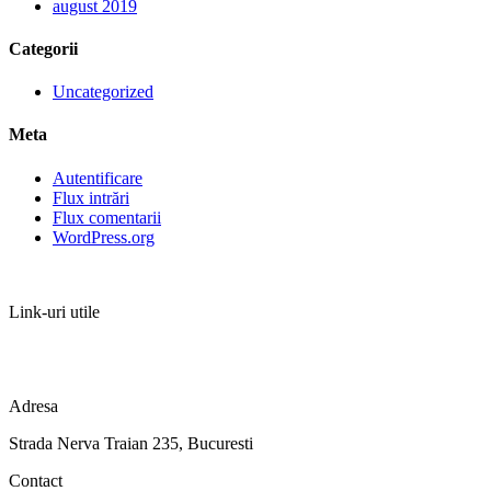
august 2019
Categorii
Uncategorized
Meta
Autentificare
Flux intrări
Flux comentarii
WordPress.org
Link-uri utile
TERMENI SI CONDITII
ANPC
Adresa
Strada Nerva Traian 235, Bucuresti
Contact