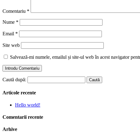
Comentariu
*
Nume
*
Email
*
Site web
Salvează-mi numele, emailul și site-ul web în acest navigator pent
Caută după:
Articole recente
Hello world!
Comentarii recente
Arhive